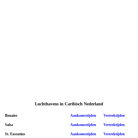
Luchthavens in Caribisch Nederland
Bonaire
Aankomsttijden
Vertrektijden
Saba
Aankomsttijden
Vertrektijden
St. Eustatius
Aankomsttijden
Vertrektijden