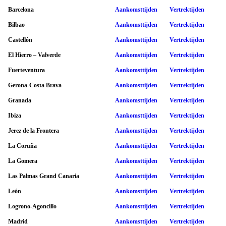
Barcelona
Aankomsttijden
Vertrektijden
Bilbao
Aankomsttijden
Vertrektijden
Castellón
Aankomsttijden
Vertrektijden
El Hierro – Valverde
Aankomsttijden
Vertrektijden
Fuerteventura
Aankomsttijden
Vertrektijden
Gerona-Costa Brava
Aankomsttijden
Vertrektijden
Granada
Aankomsttijden
Vertrektijden
Ibiza
Aankomsttijden
Vertrektijden
Jerez de la Frontera
Aankomsttijden
Vertrektijden
La Coruña
Aankomsttijden
Vertrektijden
La Gomera
Aankomsttijden
Vertrektijden
Las Palmas Grand Canaria
Aankomsttijden
Vertrektijden
León
Aankomsttijden
Vertrektijden
Logrono-Agoncillo
Aankomsttijden
Vertrektijden
Madrid
Aankomsttijden
Vertrektijden