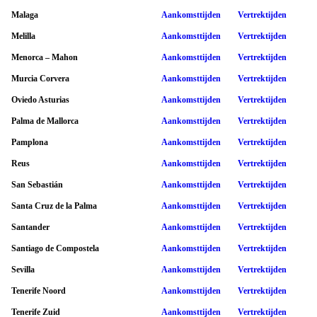
Malaga
Aankomsttijden
Vertrektijden
Melilla
Aankomsttijden
Vertrektijden
Menorca – Mahon
Aankomsttijden
Vertrektijden
Murcia Corvera
Aankomsttijden
Vertrektijden
Oviedo Asturias
Aankomsttijden
Vertrektijden
Palma de Mallorca
Aankomsttijden
Vertrektijden
Pamplona
Aankomsttijden
Vertrektijden
Reus
Aankomsttijden
Vertrektijden
San Sebastián
Aankomsttijden
Vertrektijden
Santa Cruz de la Palma
Aankomsttijden
Vertrektijden
Santander
Aankomsttijden
Vertrektijden
Santiago de Compostela
Aankomsttijden
Vertrektijden
Sevilla
Aankomsttijden
Vertrektijden
Tenerife Noord
Aankomsttijden
Vertrektijden
Tenerife Zuid
Aankomsttijden
Vertrektijden